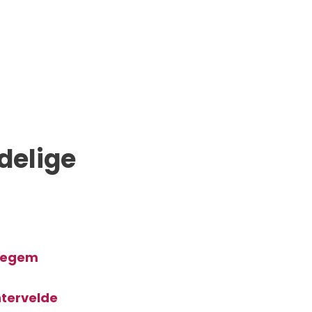
delige
degem
htervelde