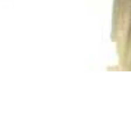
o's
 omdat we onze klanten als motards willen
e land bedienen met onze excellente
we actief zijn.