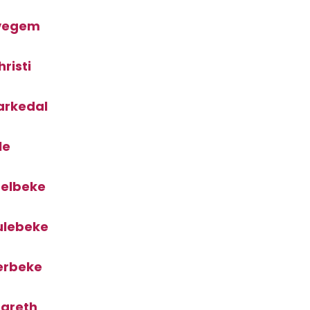
evegem
risti
arkedal
le
relbeke
ulebeke
erbeke
zareth