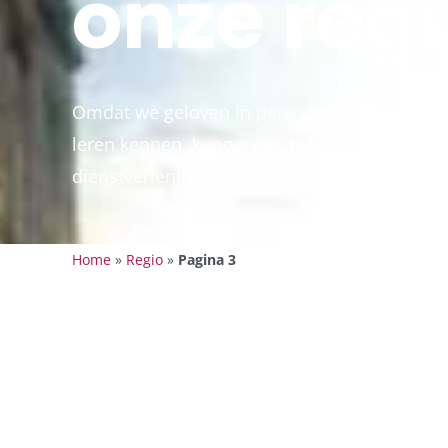
onze regi
Omdat we geloven in persoonlijk contact en
leren kennen, kunnen we helaas niet het hel
dienstverlening. Hier vind je de regio’s waar 
Home
»
Regio
»
Pagina 3