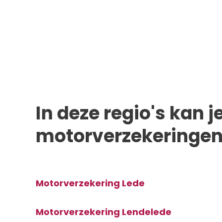
In deze regio's kan 
motorverzekeringen
Motorverzekering Lede
Pagina
Pagina
Pagina
Pagina
Pagina
Motorverzekering Lendelede