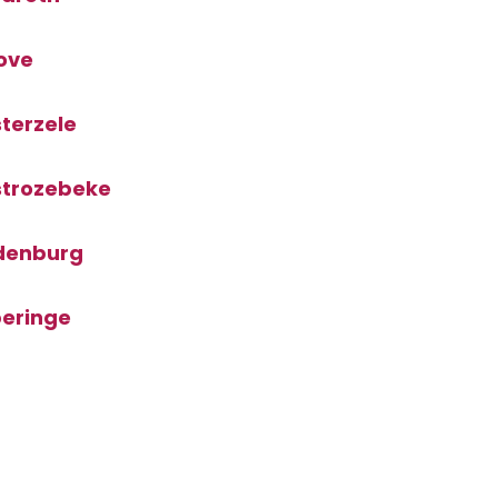
ove
terzele
strozebeke
denburg
peringe