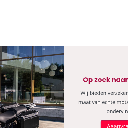
Op zoek naar
Wij bieden verzeker
maat van echte mota
ondervin
Aaanvra