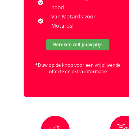
nood
Van Motards voor
Motards!
Bereken zelf jouw prijs
*Duw op de knop voor een vrijblijvende
offerte en extra informatie