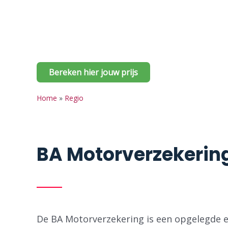
Woon jij in Destelbergen en ben je op zoek
verder, wij bieden je de BA Motorverzekerin
voordelen!
Bereken hier jouw prijs
Home
»
Regio
BA Motorverzekerin
De BA Motorverzekering is een opgelegde en