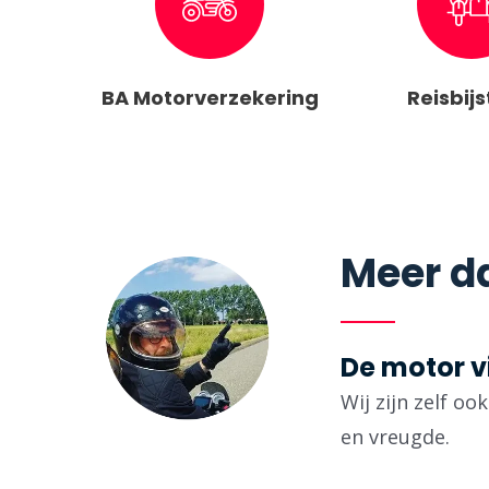
BA Motorverzekering
Reisbij
Meer da
De motor v
Wij zijn zelf o
en vreugde.