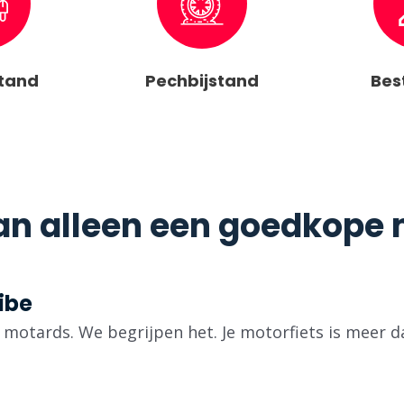
stand
Pechbijstand
Bes
n alleen een goedkope m
ibe
ok motards. We begrijpen het. Je motorfiets is meer d