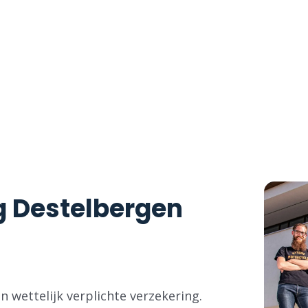
 naar een motorverzekering? Zoek niet
g aan de scherpste prijs, met tal van extra
g Destelbergen
 wettelijk verplichte verzekering.