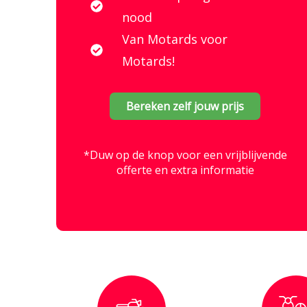
nood
Van Motards voor
Motards!
Bereken zelf jouw prijs
*Duw op de knop voor een vrijblijvende
offerte en extra informatie