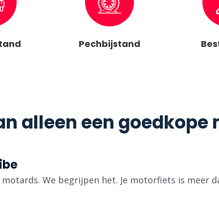
stand
Pechbijstand
Bes
n alleen een goedkope m
ibe
ok motards. We begrijpen het. Je motorfiets is meer d