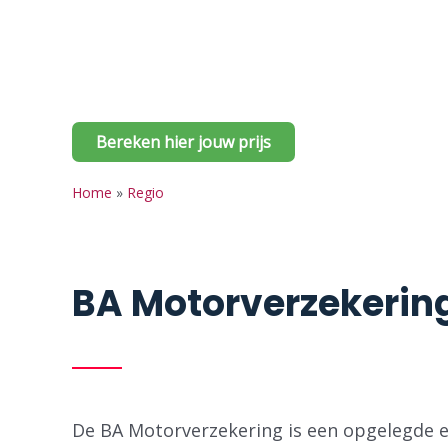
Woon jij in Wetteren en ben je op zoek naa
wij bieden je de BA Motorverzekering aan de
voordelen!
Bereken hier jouw prijs
Home
»
Regio
BA Motorverzekerin
De BA Motorverzekering is een opgelegde en