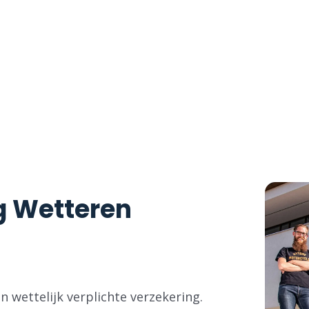
r een motorverzekering? Zoek niet verder,
 scherpste prijs, met tal van extra
g Wetteren
 wettelijk verplichte verzekering.