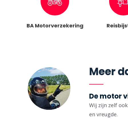
BA Motorverzekering
Reisbij
Meer da
De motor v
Wij zijn zelf o
en vreugde.