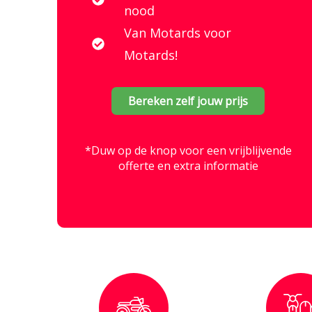
nood
Van Motards voor
Motards!
Bereken zelf jouw prijs
*Duw op de knop voor een vrijblijvende
offerte en extra informatie