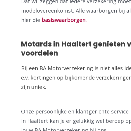
Dat wil zeggen dat iedere verzekering moe
modelovereenkomst. Alle waarborgen bij alle
hier die
basiswaarborgen.
Motards in Haaltert genieten 
voordelen
Bij een BA Motorverzekering is niet alles id
e.v. kortingen op bijkomende verzekeringen
zijn uniek.
Onze persoonlijke en klantgerichte service i
In Haaltert kan je er gelukkig wel beroep o
jouw BA Motorverzekering bij ons: