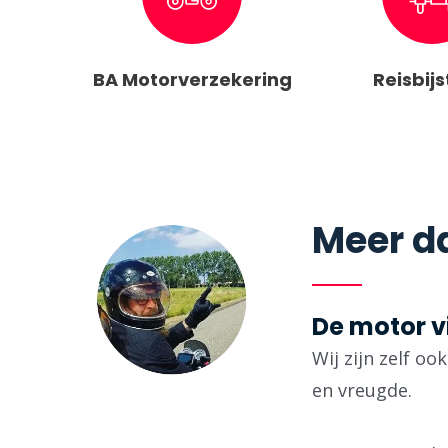
BA Motorverzekering
Reisbij
Meer da
De motor v
Wij zijn zelf o
en vreugde.