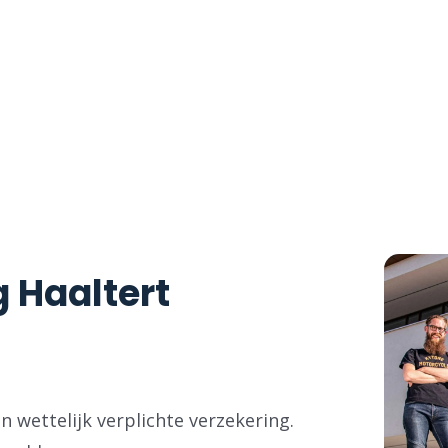
 een motorverzekering? Zoek niet verder, wij
erpste prijs, met tal van extra voordelen!
 Haaltert
 wettelijk verplichte verzekering.