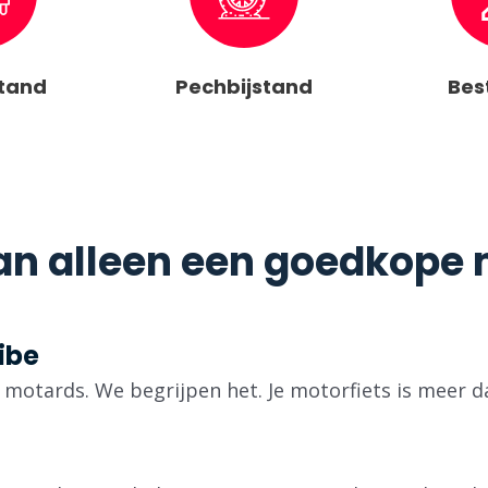
stand
Pechbijstand
Bes
n alleen een goedkope m
ibe
ok motards. We begrijpen het. Je motorfiets is meer d